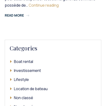
Saint-
possède de…
Continue reading
Tropez,
READ MORE
Le
Joyau
De
La
Côte
D’azur
Categories
Boat rental
Investissement
Lifestyle
Location de bateau
Non classé