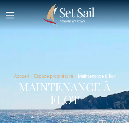
Accueil
/
Espace propriétaire
/
Maintenance à flot
MAINTENANCE À
FLOT