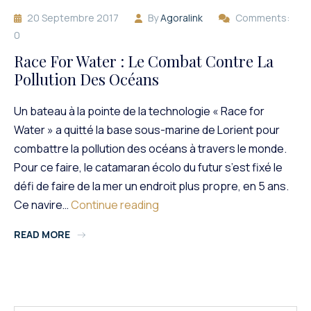
20 Septembre 2017
By
Agoralink
Comments:
0
Race For Water : Le Combat Contre La
Pollution Des Océans
Un bateau à la pointe de la technologie « Race for
Water » a quitté la base sous-marine de Lorient pour
combattre la pollution des océans à travers le monde.
Pour ce faire, le catamaran écolo du futur s’est fixé le
défi de faire de la mer un endroit plus propre, en 5 ans.
Race
Ce navire…
Continue reading
For
READ MORE
Water
:
Le
Combat
Contre