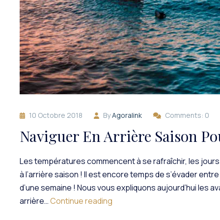
10 Octobre 2018
By
Agoralink
Comments: 0
Naviguer En Arrière Saison Po
Les températures commencent à se rafraîchir, les jours
à l’arrière saison ! Il est encore temps de s’évader ent
d’une semaine ! Nous vous expliquons aujourd’hui les av
Naviguer
arrière…
Continue reading
En