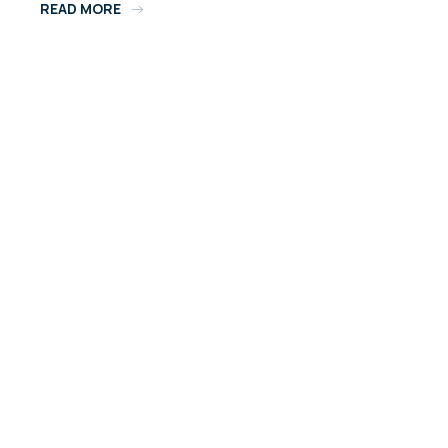
Arrière
READ MORE
Saison
Pour
Plus
De
Calme
En
Mer
!