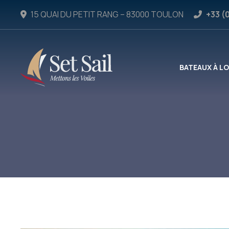
15 QUAI DU PETIT RANG – 83000 TOULON
+33 (
BATEAUX À L