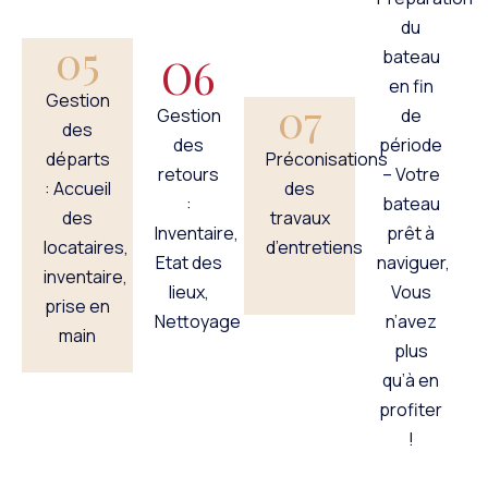
du
05
bateau
O6
en fin
Gestion
07
Gestion
de
des
des
période
Préconisations
départs
retours
– Votre
des
: Accueil
:
bateau
travaux
des
Inventaire,
prêt à
d’entretiens
locataires,
Etat des
naviguer,
inventaire,
lieux,
Vous
prise en
Nettoyage
n’avez
main
plus
qu’à en
profiter
!