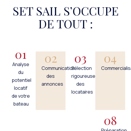
SET SAIL S’OCCUPE
DE TOUT :
01
02
03
04
Analyse
Communication
Sélection
Commercialis
du
des
rigoureuse
potentiel
annonces
des
locatif
locataires
de votre
bateau
08
Préparation