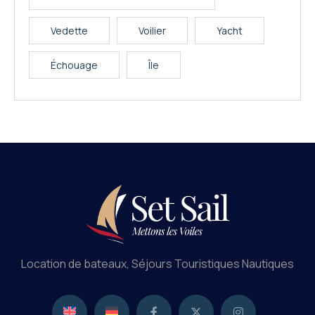
Vedette
Voilier
Yacht
Échouage
Île
Location de bateaux, Séjours Touristiques Nautiques