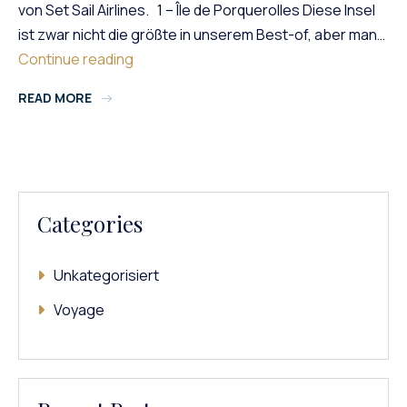
von Set Sail Airlines. 1 – Île de Porquerolles Diese Insel
ist zwar nicht die größte in unserem Best-of, aber man…
Die
Continue reading
Inseln
READ MORE
Im
Süden
Frankreichs,
Die
Man
Mit
Categories
Dem
Boot
Besuchen
Unkategorisiert
Sollte
Voyage