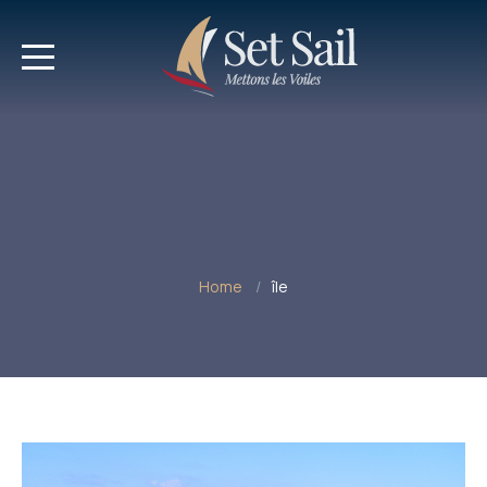
Home
île