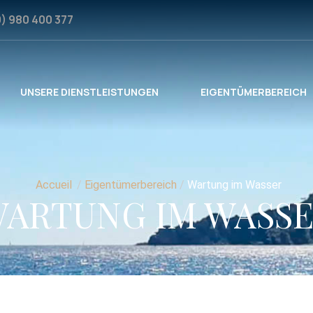
0) 980 400 377
UNSERE DIENSTLEISTUNGEN
EIGENTÜMERBEREICH
Accueil
/
Eigentümerbereich
/
Wartung im Wasser
ARTUNG IM WASS