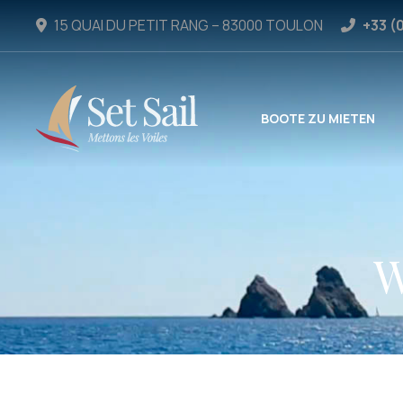
15 QUAI DU PETIT RANG – 83000 TOULON
+33 (
BOOTE ZU MIETEN
W