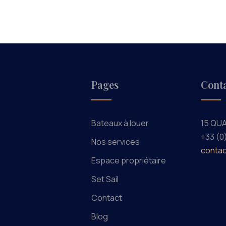
Pages
Cont
Bateaux à louer
15 QU
+33 (0
Nos services
contac
Espace propriétaire
Set Sail
Contact
Blog