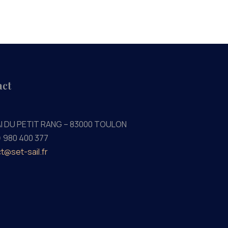
act
AI DU PETIT RANG – 83000 TOULON
) 980 400 377
t@set-sail.fr